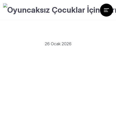
26 Ocak 2026
Bugün derneğimiz adına çok kıymetli bir iyiliğe daha şahit
olduk.
Sürekli olarak bizlere destek olan çiftçi kardeşimiz, takip
ettiğimiz her ailemiz için 1 çuval patates olmak üzere